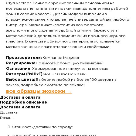
Стул мастера Сеньор с хромированным основанием на
колесах станет стильным и практичным дополнением рабочей
зоны в салоне красоты. Дизайн модели выполнен в
классическом стиле, что делает ее универсальной для любого
интерьера. Мягкая часть состоит из комфортного
эргономичного сиденья и удобной спинки. Каркас стула
металлический, дополнен элементами из прочного черного
пластика. В качестве обивочного материала используется
мягкая экокожа с влагоотталкивающими свойствами.
Производитель:
Компания Мэдисон
Регулировка:
По высоте с помощью пневматики
Основание:
Хромированное пятилучье на колесах
Размеры (ВхШхГ):
430 – 560х450х520 мм
Выбор цвета:
Выберите любой из более 100 цветов на
заказа, подробнее смотрите по ссылке::
все образцы экокожи →
Доставка и оплата
Подробное описание
Доставка и оплата
Доставка
Рязань
Стоимость доставки по городу:
2000 руб. (не зависит от стоимости заказа).