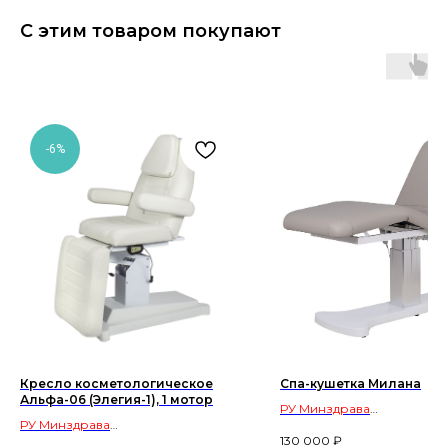
С этим товаром покупают
-6%
Кресло косметологическое
Спа-кушетка Милана
Альфа-06 (Элегия-1), 1 мотор
РУ Минздрава
РУ Минздрава
оборудование для салон
130 000
₽
оборудование для салонов
красоты и косметологиче