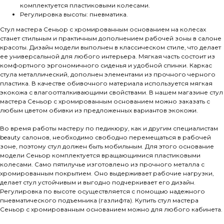
комплектуется пластиковыми колесами.
Регулировка высоты: пневматика.
Стул мастера Сеньор с хромированным основанием на колесах
станет стильным и практичным дополнением рабочей зоны в салоне
красоты. Дизайн модели выполнен в классическом стиле, что делает
ее универсальной для любого интерьера. Мягкая часть состоит из
комфортного эргономичного сиденья и удобной спинки. Каркас
стула металлический, дополнен элементами из прочного черного
пластика. В качестве обивочного материала используется мягкая
экокожа с влагоотталкивающими свойствами. В нашем магазине стул
мастера Сеньор с хромированным основанием можно заказать с
любым цветом обивки из предложенных вариантов экокожи.
Во время работы мастеру по педикюру, как и другим специалистам
beauty салонов, необходимо свободно перемещаться в рабочей
зоне, поэтому стул должен быть мобильным. Для этого основание
модели Сеньор комплектуется вращающимися пластиковыми
колесами. Само пятилучье изготовлено из прочного металла с
хромированным покрытием. Оно выдерживает рабочие нагрузки,
делает стул устойчивым и выгодно подчеркивает его дизайн.
Регулировка по высоте осуществляется с помощью надежного
пневматического подъемника (газлифта). Купить стул мастера
Сеньор с хромированным основанием можно для любого кабинета.