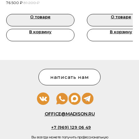
76 500
₽
81 200
₽
красоты и косметологических
кабинетов
кабинетов
О товаре
О товаре
В корзину
В корзину
написать нам
OFFICE@MADISON.RU
+7 (969) 129 06 49
Вы всегда можете получить профессиональную