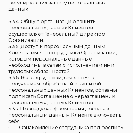
5.4.4.1. Несанкционированный вход в ПК, в
которых содержатся персональные данные
Клиентов, блокируется паролем, который
устанавливается Системным
администратором и не подлежит
разглашению.
5.4.4.2. Все электронные папки и файлы,
содержащие персональные данные
Клиентов, защищаются паролем, который
устанавливается ответственным за ПК
сотрудником Организации и сообщается
Системному администратору.
5.4.4.3. Изменение паролей Системным
администратором осуществляется не реже 1
раза в 3 месяца.
5.4.5. Копировать и делать выписки
персональных данных Клиента разрешается
исключительно в служебных целях с
письменного разрешения Генерального
директора Организации.
5.4.6. Ответы на письменные запросы других
организаций и учреждений о персональных
данных Клиентов даются только с
письменного согласия самого Клиента, если
иное не установлено законодательством РФ.
Ответы оформляются в письменном виде, на
бланке Организации, и в том объеме,
который позволяет не разглашать
излишний объем персональных данных