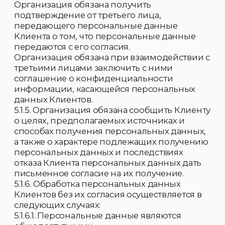
Российской Федерации, законом о
персональных данных, и иными
федеральными законами.
5.3. Защита персональных данных:
5.3.1. Под защитой персональных данных
Клиента понимается комплекс мер
(организационно-распорядительных,
технических, юридических), направленных
на предотвращение неправомерного или
случайного доступа к ним, уничтожения,
изменения, блокирования, копирования,
распространения персональных данных
субъектов, а также от иных неправомерных
действий.
5.3.2. Защита персональных данных Клиента
осуществляется за счёт Организации в
порядке, установленном федеральным
законом РФ.
5.3.3. Организация при защите
персональных данных Клиентов принимает
все необходимые организационно-
распорядительные, юридические и
технические меры, в том числе:
· Шифровальные (криптографические)
средства.
· Антивирусная защита.
· Анализ защищённости.
· Обнаружение и предотвращение
вторжений.
· Управления доступом.