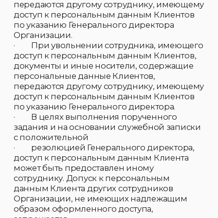
систем на территории разработчика и
произвести безличивание персональных
данных в передаваемых разработчику
информационных системах.
6.2.5. Уничтожение персональных данных
Клиента подразумевает прекращение
какого-либо доступа к персональным
данным Клиента.
6.2.6. При уничтожении персональных
данных Клиента работники Организации не
могут получить доступ к персональным
данным субъекта в информационных
системах.
6.2.7. Бумажные носители документов при
уничтожении персональных данных
уничтожаются, персональные данные в
информационных системах
обезличиваются. Персональные данные
восстановлению не подлежат.
6.2.8. Операция уничтожения персональных
данных необратима.
6.2.9. Срок, после которого возможна
операция уничтожения персональных
данных Клиента, определяется окончанием
срока, указанным в пункте 7.3 настоящего
Положения.
7. Передача и хранение персональных
данных