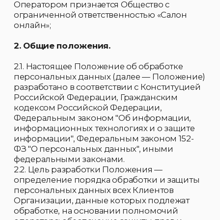
3.1. В состав персональных данных Клиентов
в том числе входят:
3.1.1. Фамилия, имя, отчество.
3.1.2. Год рождения.
3.1.3. Месяц рождения.
3.1.4. Дата рождения.
3.1.5. Адрес электронной почты.
3.1.6. Номер телефона (домашний, сотовый).
3.2. В Организации могут создаваться
(создаются, собираются) и хранятся
следующие документы и сведения, в том
числе в электронном виде, содержащие
данные о Клиентах:
3.2.1. Анкета (профайл) Клиента.
3.2.2. Заявка на регистрацию — физического
лица.
3.2.3. Договор (публичная оферта).
3.2.4. Подтверждение о присоединении к
договору.
3.2.5. Копии документов, удостоверяющих
личность, а также иных документов,
предоставляемых Клиентом, и содержащих
персональные данные.
3.2.6. Данные по оплатам заказов (товаров/
услуг), содержащие платежные и иные
реквизиты Клиента.
3.2.7. Данные по адресам доставки заказов
(товаров/услуг).
3.2.8. Записи телефонных переговоров и