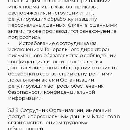
Клиента.
6. Блокировка, обезличивание,
уничтожение персональных данных
6.1. Порядок блокировки и разблокировки
персональных данных:
6.1.1. Блокировка персональных данных
Клиентов осуществляется с письменного
заявления Клиента.
6.1.2. Блокировка персональных данных
подразумевает:
6.1.2.1. Запрет редактирования персональных
данных.
6.1.2.2. Запрет распространения
персональных данных любыми средствами
(e-mail, сотовая связь, материальные
носители).
6.1.2.3. Запрет использования персональных
данных в массовых рассылках (sms, e-mail,
почта).
6.1.2.4. Изъятие бумажных документов,
относящихся к Клиенту и содержащих его
персональные данные, из внутреннего
документооборота Организации и запрет их
использования.
6.1.3. Блокировка персональных данных
Клиента может быть временно снята, если
это требуется для соблюдения
законодательства РФ.