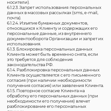
нарушении норм, регулирующих
получение, обработку и защиту
персональных данных несут
ответственность в соответствии с
действующем законодательством
Российской Федерации и внутренними
локальными актами Организации.
«Cookies»
Организация вправе использовать
технологию «cookies». «Cookies» не содержат
конфиденциальную информацию.
Посетитель/Пользователь/Покупатель
настоящим дает согласие на сбор, анализ и
использование cookies, в том числе
третьими лицами для целей формирования
статистики и оптимизации рекламных
сообщений.