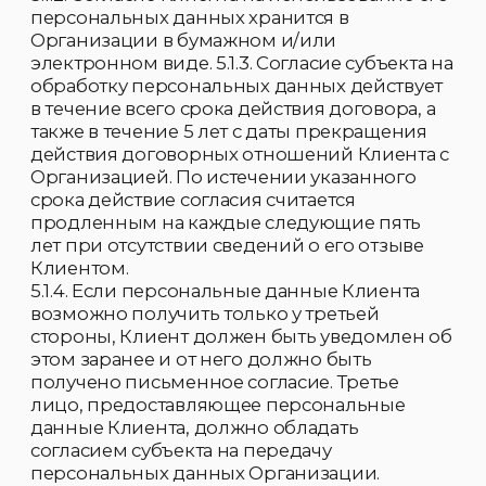
· Генеральный директор Организации;
· Работники, ответственные за ведение
операционной работы (Бухгалтерия,
Финансовый отдел).
· Работники Отдела по работе с
Клиентами (CRM).
· Работники Отдела поддержки
Партнёров.
· Работники Отдела маркетинга.
· Работники Службы персонала.
· Работники юридической службы.
· Работники IT (Отдел информационных
технологий).
· Клиент, как субъект персональных
данных.
5.2.3.1. Поименный перечень сотрудников
Организации, имеющих доступ к
персональным данным Клиентов,
определяется приказом Генерального
директора Организации.
5.2.4. Обработка персональных данных
Клиента может осуществляться
исключительно в целях установленных
Положением и соблюдения законов и иных
нормативных правовых актов РФ.
5.2.5. При определении объема и
содержания, обрабатываемых
персональных данных Организация
руководствоваться Конституцией