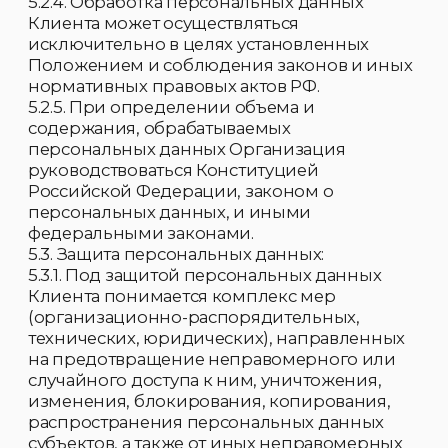
запрещается.
5.3.9. Менеджер Службы персонала
обеспечивает:
· Ознакомление сотрудников под
роспись с настоящим Положением.
· Истребование с сотрудников
письменного обязательства о соблюдении
конфиденциальности персональных
данных Клиента (Соглашение о
неразглашении) и соблюдении правил их
обработки.
· Общий контроль за соблюдением
сотрудниками мер по защите персональных
данных Клиента.
5.3.10. Защита персональных данных
Клиентов, хранящихся в электронных базах
данных Организации, от
несанкционированного доступа, искажения
и уничтожения информации, а также от
иных неправомерных действий,
обеспечивается Системным
администратором.
5.4. Хранение персональных данных:
5.4.1. Персональные данные Клиентов на
бумажных носителях хранятся в сейфах.
5.4.2. Персональные данные Клиентов в
электронном виде хранятся в локальной
компьютерной сети Организации, в