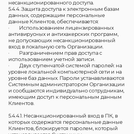
какая именно информация была передана .
7.2. Хранение и использование
персональных данных:
7.2.1. Под хранением персональных данных
понимается существование записей в
информационных системах и на
материальных носителях.
7.2.2. Персональные данные Клиентов
обрабатываются и хранятся в
информационных системах, а также на
бумажных носителях в Организации.
Персональные данные Клиентов также
хранятся в электронном виде: в локальной
компьютерной сети Организации, в
электронных папках и файлах в ПК
Генерального директора и работников,
допущенных к обработке персональных
данных Клиентов.
7.2.3. Хранение персональных данных
Клиента может осуществляться не дольше,
чем этого требуют цели обработки, если
иное не предусмотрено федеральными
законами РФ.
7.3. Сроки хранения персональных данных:
7.3.1. Сроки хранения гражданско-правовых
договоров, содержащих персональные
данные Клиентов, а также сопутствующих их
заключению, исполнению документов - 5
лет с момента окончания действия
договоров.