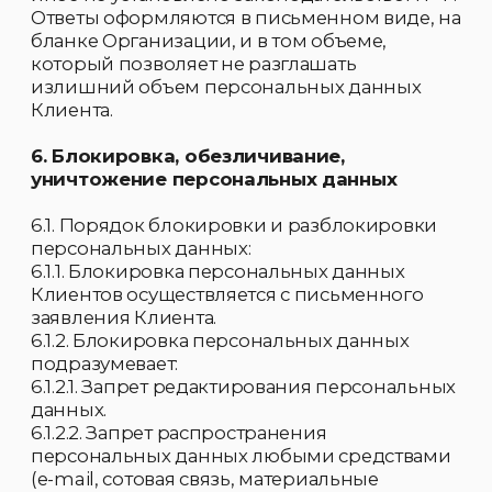
9.1. Требовать уточнения своих
персональных данных, их блокирования
или уничтожения в случае, если
персональные данные являются
неполными, устаревшими,
недостоверными, незаконно полученными
или не являются необходимыми для
заявленной цели обработки, а также
принимать предусмотренные законом
меры по защите своих прав;
9.2. Требовать перечень обрабатываемых
персональных данных, имеющихся в
Организации и источник их получения.
9.3. Получать информацию о сроках
обработки персональных данных, в том
числе о сроках их хранения.
9.4. Требовать извещения всех лиц, которым
ранее были сообщены неверные или
неполные его персональные данные, обо
всех произведенных в них исключениях,
исправлениях или дополнениях.
9.5. Обжаловать в уполномоченный орган по
защите прав субъектов персональных
данных или в судебном порядке
неправомерные действия или бездействия
при обработке его персональных данных.
10. Ответственность за нарушение норм,
регулирующих обработку и защиту
персональных данных
10.1. Работники Организации, виновные в