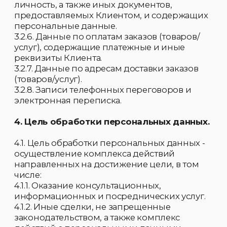
передаются с его согласия.
Организация обязана при взаимодействии с
третьими лицами заключить с ними
соглашение о конфиденциальности
информации, касающейся персональных
данных Клиентов.
5.1.5. Организация обязана сообщить Клиенту
о целях, предполагаемых источниках и
способах получения персональных данных,
а также о характере подлежащих получению
персональных данных и последствиях
отказа Клиента персональных данных дать
письменное согласие на их получение.
5.1.6. Обработка персональных данных
Клиентов без их согласия осуществляется в
следующих случаях:
5.1.6.1. Персональные данные являются
общедоступными.
5.1.6.2. По требованию полномочных
государственных органов в случаях,
предусмотренных федеральным законом
РФ.
5.1.6.3. Обработка персональных данных
осуществляется на основании федерального
закона, устанавливающего ее цель, условия
получения персональных данных и круг
субъектов, персональные данные которых
подлежат обработке, а также
определяющего полномочия оператора.
5.1.6.4. Обработка персональных данных