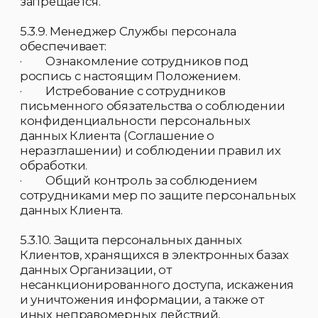
7.1. Передача персональных данных:
7.1.1. Под передачей персональных данных
субъекта понимается распространение
информации по каналам связи и на
материальных носителях.
7.1.2. При передаче персональных данных
работники Организации должны соблюдать
следующие требования:
7.1.2.1. Не сообщать персональные данные
Клиента в коммерческих целях.
7.1.2.2. Не сообщать персональные данные
Клиента третьей стороне без письменного
согласия Клиента, за исключением случаев,
установленных федеральным законом РФ.
7.1.2.3. Предупредить лиц, получающих
персональные данные Клиента о том, что
эти данные могут быть использованы лишь
в целях, для которых они сообщены, и
требовать от этих лиц подтверждения того,
что это правило соблюдено;
7.1.2.4. Разрешать доступ к персональным
данным Клиентов только специально
уполномоченным лицам, при этом
указанные лица должны иметь право
получать только те персональные данные
Клиентов, которые необходимы для
выполнения конкретных функций.
7.1.2.5. Осуществлять передачу персональных
данных Клиента в пределах Организации в