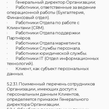
персональные данные Клиентов лицу, на
которое локальным актом Общества
(приказом, распоряжением) будет
возложено исполнение его трудовых
обязанностей.
· В случае если такое лицо не назначено,
то документы и иные носители, содержащие
персональные данные Клиентов,
передаются другому сотруднику, имеющему
доступ к персональным данным Клиентов
по указанию Генерального директора
Организации.
· При увольнении сотрудника, имеющего
доступ к персональным данным Клиентов,
документы и иные носители, содержащие
персональные данные Клиентов,
передаются другому сотруднику, имеющему
доступ к персональным данным Клиентов
по указанию Генерального директора.
· В целях выполнения порученного
задания и на основании служебной записки
с положительной
· резолюцией Генерального директора,
доступ к персональным данным Клиента
может быть предоставлен иному
сотруднику. Допуск к персональным
данным Клиента других сотрудников
Организации, не имеющих надлежащим
образом оформленного доступа,