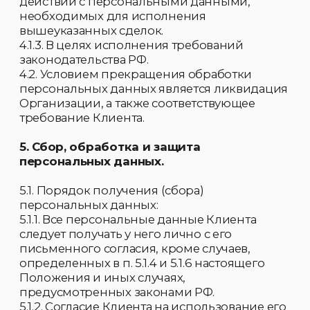
осуществляется в целях заключения и
исполнения договора, одной из сторон
которого является субъект персональных
данных – Клиент.
5.1.6.5. Обработка персональных данных
осуществляется для статистических целей
при условии обязательного обезличивания
персональных данных.
5.1.6.6. В иных случаях, предусмотренных
законом.
5.1.7. Организация не имеет права получать и
обрабатывать персональные данные
Клиента о его расовой, национальной
принадлежности, политических взглядах,
религиозных или философских убеждениях,
состоянии здоровья, интимной жизни.
5.2. Порядок обработки персональных
данных:
5.2.1. Субъект персональных данных
предоставляет Организации достоверные
сведения о себе.
5.2.2. К обработке персональных данных
Клиентов могут иметь доступ только
сотрудники Организации, допущенные к
работе с персональными данными Клиента
и подписавшие Соглашение о
неразглашении персональных данных
Клиента.
5.2.3. Право доступа к персональным
данным Клиента в Организации имеют: