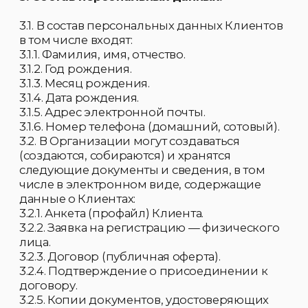
письменного согласия, кроме случаев,
определенных в п. 5.1.4 и 5.1.6 настоящего
Положения и иных случаях,
предусмотренных законами РФ.
5.1.2. Согласие Клиента на использование его
персональных данных хранится в
Организации в бумажном и/или
электронном виде. 5.1.3. Согласие субъекта на
обработку персональных данных действует
в течение всего срока действия договора, а
также в течение 5 лет с даты прекращения
действия договорных отношений Клиента с
Организацией. По истечении указанного
срока действие согласия считается
продленным на каждые следующие пять
лет при отсутствии сведений о его отзыве
Клиентом.
5.1.4. Если персональные данные Клиента
возможно получить только у третьей
стороны, Клиент должен быть уведомлен об
этом заранее и от него должно быть
получено письменное согласие. Третье
лицо, предоставляющее персональные
данные Клиента, должно обладать
согласием субъекта на передачу
персональных данных Организации.
Организация обязана получить
подтверждение от третьего лица,
передающего персональные данные
Клиента о том, что персональные данные