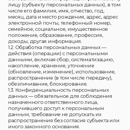
действия (операции) с персональными
данными, включая сбор, систематизацию,
накопление, хранение, уточнение
(обновление, изменение), использование,
распространение (в том числе передачу),
обезличивание, блокирование.
1.3. Конфиденциальность персональных
данных — обязательное для соблюдения
назначенного ответственного лица,
получившего доступ к персональным
данным, требование не допускать их
распространения без согласия субъекта или
иного законного основания.
Я ознакомлен с Политикой конфиденциальности
1.4. Распространение персональных данных
— действия, направленные на передачу
персональных данных определенному
кругу лиц (передача персональных данных)
ОТПРАВИТЬ
или на ознакомление с персональными
данными неограниченного круга лиц, в том
числе обнародование персональных
данных в средствах массовой информации,
размещение в информационно-
телекоммуникационных сетях или
предоставление доступа к персональным
данным каким-либо иным способом.
1.5. Использование персональных данных —
действия (операции) с персональными
данными, совершаемые в целях принятия
решений или совершения иных действий,
порождающих юридические последствия в