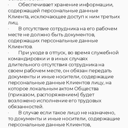
6.1.4. Разблокировка персональных данных
Клиента осуществляется с его письменного
согласия (при наличии необходимости
получения согласия) или заявления Клиента.
6.1.5. Повторное согласие Клиента на
обработку его персональных данных (при
необходимости его получения) влечет
разблокирование его персональных
данных.
6.2. Порядок обезличивания и уничтожения
персональных данных:
6.2.1. Обезличивание персональных данных
Клиента происходит по письменному
заявлению Клиента, при условии, что все
договорные отношения завершены и от
даты окончания последнего договора
прошло не менее 5 лет.
6.2.2. При обезличивании персональные
данные в информационных системах
заменяются набором символов, по которому
невозможно определить принадлежность
персональных данных к конкретному
Клиенту.
6.2.3. Бумажные носители документов при
обезличивании персональных данных
уничтожаются.
6.2.4. Организация обязана обеспечить
конфиденциальность в отношении
персональных данных при необходимости
проведения испытаний информационных