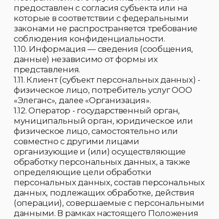
информации", Федеральным законом 152-
ФЗ "О персональных данных", иными
федеральными законами.
2.2. Цель разработки Положения —
определение порядка обработки и защиты
персональных данных всех Клиентов
Организации, данные которых подлежат
обработке, на основании полномочий
оператора; обеспечение защиты прав и
свобод человека и гражданина при
обработке его персональных данных, в том
числе защиты прав на неприкосновенность
частной жизни, личную и семейную тайну, а
также установление ответственности
должностных лиц, имеющих доступ к
персональным данным, за невыполнение
требований норм, регулирующих обработку
и защиту персональных данных.
2.3. Порядок ввода в действие и изменения
Положения.
2.3.1. Настоящее Положение вступает в силу с
момента его утверждения Генеральным
директором Организации и действует
бессрочно, до замены его новым
Положением.
2.3.2. Изменения в Положение вносятся на
основании Приказов Генерального
директора Организации.
3. Состав персональных данных.