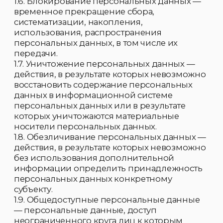
1.10. Информация — сведения (сообщения,
данные) независимо от формы их
представления.
1.11. Клиент (субъект персональных данных) -
физическое лицо, потребитель услуг ООО
«Элеганс», далее «Организация».
1.12. Оператор - государственный орган,
муниципальный орган, юридическое или
физическое лицо, самостоятельно или
совместно с другими лицами
организующие и (или) осуществляющие
обработку персональных данных, а также
определяющие цели обработки
персональных данных, состав персональных
данных, подлежащих обработке, действия
(операции), совершаемые с персональными
данными. В рамках настоящего Положения
Оператором признается Общество с
ограниченной ответственностью «Салон
онлайн»;
2. Общие положения.
2.1. Настоящее Положение об обработке
персональных данных (далее — Положение)
разработано в соответствии с Конституцией
Российской Федерации, Гражданским
кодексом Российской Федерации,
Федеральным законом "Об информации,
информационных технологиях и о защите