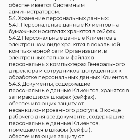
соответствии с настоящим Положением,
нормативно-технологической
документацией и должностными
инструкциями.
7.1.2.6. Предоставлять доступ Клиента к своим
персональным данным при обращении
либо при получении запроса Клиента.
Организация обязана сообщить Клиенту
информацию о наличии персональных
данных о нем, а также предоставить
возможность ознакомления с ними в
течение десяти рабочих дней с момента
обращения.
7.1.2.7. Передавать персональные данные
Клиента представителям Клиента в порядке,
установленном законодательством и
нормативно-технологической
документацией и ограничивать эту
информацию только теми персональными
данными субъекта, которые необходимы
для выполнения указанными
представителями их функции.
7.1.2.8. Обеспечивать ведение журнала учета
выданных персональных данных Клиентов,
в котором фиксируются сведения о лице,
которому передавались персональные
данные Клиентов, дата передачи
персональных данных или дата
уведомления об отказе в предоставлении
персональных данных, а также отмечается,