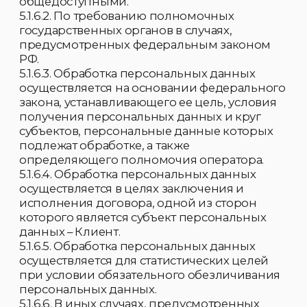
· Регистрация и учет.
· Обеспечение целостности.
· Организация нормативно-
методических локальных актов,
регулирующих защиту персональных
данных.
5.3.4. Общую организацию защиты
персональных данных Клиентов
осуществляет Генеральный директор
Организации.
5.3.5. Доступ к персональным данным
Клиента имеют сотрудники Организации,
которым персональные данные
необходимы в связи с исполнением ими
трудовых обязанностей.
5.3.6. Все сотрудники, связанные с
получением, обработкой и защитой
персональных данных Клиентов, обязаны
подписать Соглашение о неразглашении
персональных данных Клиентов.
5.3.7. Процедура оформления доступа к
персональным данным Клиента включает в
себя:
· Ознакомление сотрудника под роспись
с настоящим Положением. При наличии
иных нормативных актов (приказы,
распоряжения, инструкции и т.п.),
регулирующих обработку и защиту
персональных данных Клиента, с данными