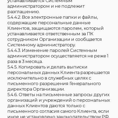
7.3.2. В течение срока хранения
персональные данные не могут быть
обезличены или уничтожены.
7.3.3. По истечении срока хранения
персональные данные могут быть
обезличены в информационных системах и
уничтожены на бумажном носителе в
порядке, установленном в Положении и
действующем законодательстве РФ.
8. Права оператора персональных данных
Организация вправе:
8.1. Отстаивать свои интересы в суде.
8.2. Предоставлять персональные данные
Клиентов третьим лицам, если это
предусмотрено действующим
законодательством (налоговые,
правоохранительные органы и др.) или
соглашением с Клиентом.
8.3. Отказать в предоставлении
персональных данных в случаях,
предусмотренных законодательством РФ.
8.4. Использовать персональные данные
Клиента без его согласия, в случаях
предусмотренных законодательством РФ.
9. Права Клиента
Клиент имеет право: