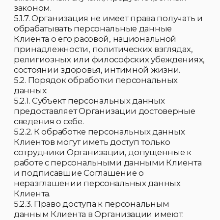
актами также производится ознакомление
под роспись.
· Истребование с сотрудника (за
исключением Генерального директора)
письменного обязательства о соблюдении
конфиденциальности персональных
данных Клиентов и соблюдении правил их
обработки в соответствии с внутренними
локальными актами Организации,
регулирующих вопросы обеспечения
безопасности конфиденциальной
информации.
5.3.8. Сотрудник Организации, имеющий
доступ к персональным данным Клиентов в
связи с исполнением трудовых
обязанностей:
· Обеспечивает хранение информации,
содержащей персональные данные
Клиента, исключающее доступ к ним третьих
лиц.
· В отсутствие сотрудника на его рабочем
месте не должно быть документов,
содержащих персональные данные
Клиентов.
· При уходе в отпуск, во время служебной
командировки и в иных случаях
длительного отсутствия сотрудника на
своем рабочем месте, он обязан передать
документы и иные носители, содержащие