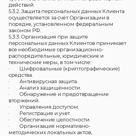
электронных папках и файлах в
персональных компьютерах Генерального
директора и сотрудников, допущенных к
обработке персональных данных Клиентов.
5.4.3. Документы, содержащие
персональные данные Клиентов, хранятся в
запирающихся шкафах (сейфах),
обеспечивающих защиту от
несанкционированного доступа. В конце
рабочего дня все документы, содержащие
персональные данные Клиентов,
помещаются в шкафы (сейфы),
обеспечивающие защиту от
несанкционированного доступа.
5.4.4. Защита доступа к электронным базам
данных, содержащим персональные
данные Клиентов, обеспечивается:
· Использованием лицензированных
антивирусных и антихакерских программ,
не допускающих несанкционированный
вход в локальную сеть Организации.
· Разграничением прав доступа с
использованием учетной записи.
· Двух ступенчатой системой паролей: на
уровне локальной компьютерной сети и на
уровне баз данных. Пароли устанавливаются
Системным администратором Организации
и сообщаются индивидуально сотрудникам,
имеющим доступ к персональным данным
Клиентов.