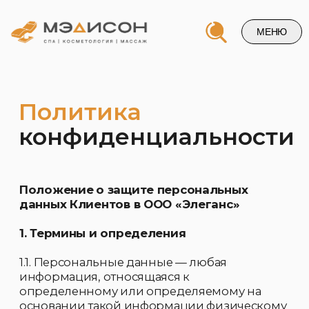
МЕНЮ
Политика
конфиденциальности
Положение
о защите персональных
данных Клиентов в ООО «Элеганс»
Напишите нам и и мы свяжемся
1. Термины и определения
с вами в ближайшее время
1.1. Персональные данные — любая
информация, относящаяся к
определенному или определяемому на
основании такой информации физическому
лицу (субъекту персональных данных), в том
числе его фамилия, имя, отчество, год,
месяц, дата и место рождения, адрес, адрес
электронной почты, телефонный номер,
семейное, социальное, имущественное
положение, образование, профессия,
+7
доходы, другая информация.
1.2. Обработка персональных данных —