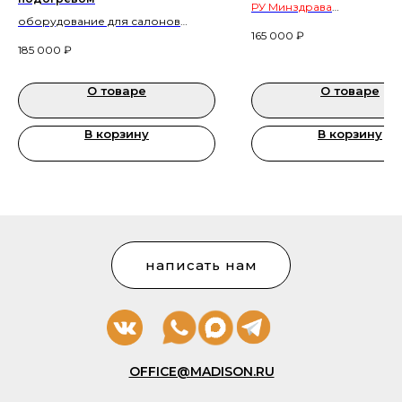
РУ Минздрава
оборудование для салонов
оборудование для салон
165 000
₽
красоты и косметологических
красоты и косметологиче
185 000
₽
кабинетов
кабинетов
О товаре
О товаре
В корзину
В корзину
написать нам
OFFICE@MADISON.RU