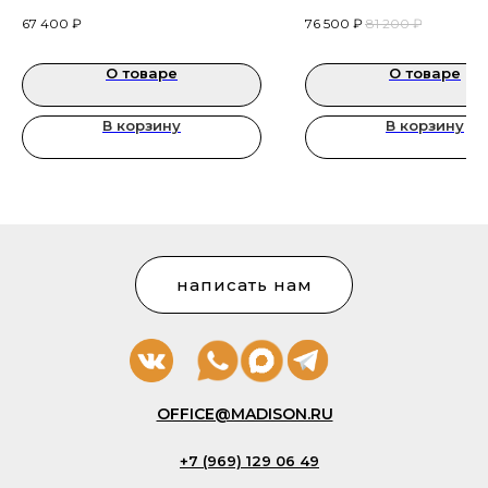
оборудование для салонов
оборудование для салон
67 400
₽
76 500
₽
81 200
₽
красоты и косметологических
красоты и косметологиче
кабинетов
кабинетов
О товаре
О товаре
В корзину
В корзину
написать нам
OFFICE@MADISON.RU
+7 (969) 129 06 49