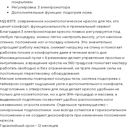
покрытием.
Регулировка: 3 электромотора.
Дополнительные функции: подогрев ложа.
МД-8373: современное косметологическое кресло для тех, кто
ценит комфорт, функциональность и премиальный сервис!
Благодаря 3 электромоторам кресло плавно регулируется под
любую процедуру: можно легко настроить высоту, угол наклона
спинки, положение ног и посадку клиента. Это значительно
упрощает работу мастера, снижает нагрузку на спину и помогает
работать точнее и комфортнее даже в течение всего дня.
Инновационный пульт с 6 режимами делает управление простым и
интуитивным, а вращение кресла на 360 градусов помогает мастеру
работать свободно и без ограничений, не тратя лишние силы на
постоянную перестановку оборудования.
Мягкие элементы повторяют контуры тела, система подогрева с
таймером создаёт ощущение уюта и дополнительного комфорта,
подголовник с отверстием для лица делает кресло удобным не
только для косметологии, но и для SPA-процедур и массажа, а
выдвижной подпятник позволяет удобно расположить ноги
независимо от роста клиента. Отдельное преимущество –
синхронные подлокотники: они всегда остаются в горизонтальном
положении и не создают дискомфорта при изменении положения
кресла.
Гарантийный срок – 12 месяцев