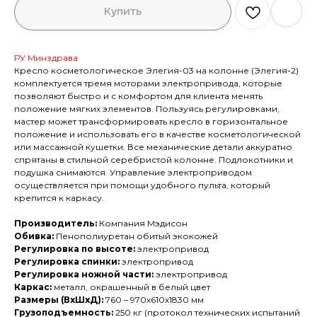
Купить
РУ Минздрава
Кресло косметологическое Элегия-03 на колонне (Элегия-2)
комплектуется тремя моторами электропривода, которые
позволяют быстро и с комфортом для клиента менять
положение мягких элементов. Пользуясь регулировками,
мастер может трансформировать кресло в горизонтальное
положение и использовать его в качестве косметологической
или массажной кушетки. Все механические детали аккуратно
спрятаны в стильной серебристой колонне. Подлокотники и
подушка снимаются. Управление электроприводом
осуществляется при помощи удобного пульта, который
крепится к каркасу.
Производитель:
Компания Мэдисон
Обивка:
Пенополиуретан обитый экокожей
Регулировка по высоте:
электропривод
Регулировка спинки:
электропривод
Регулировка ножной части:
электропривод
Каркас:
металл, окрашенный в белый цвет
Размеры (ВхШхД):
760 – 970х610х1830 мм
Грузоподъемность:
250 кг (протокол технических испытаний