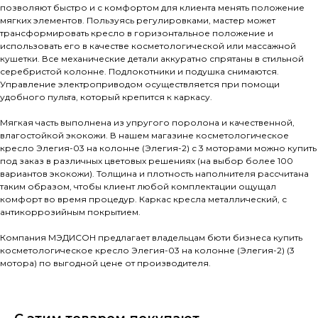
позволяют быстро и с комфортом для клиента менять положение
мягких элементов. Пользуясь регулировками, мастер может
трансформировать кресло в горизонтальное положение и
использовать его в качестве косметологической или массажной
кушетки. Все механические детали аккуратно спрятаны в стильной
серебристой колонне. Подлокотники и подушка снимаются.
Управление электроприводом осуществляется при помощи
удобного пульта, который крепится к каркасу.
Мягкая часть выполнена из упругого поролона и качественной,
влагостойкой экокожи. В нашем магазине косметологическое
кресло Элегия-03 на колонне (Элегия-2) с 3 моторами можно купить
под заказ в различных цветовых решениях (на выбор более 100
вариантов экокожи). Толщина и плотность наполнителя рассчитана
таким образом, чтобы клиент любой комплектации ощущал
комфорт во время процедур. Каркас кресла металлический, с
антикоррозийным покрытием.
Компания МЭДИСОН предлагает владельцам бюти бизнеса купить
косметологическое кресло Элегия-03 на колонне (Элегия-2) (3
мотора) по выгодной цене от производителя.