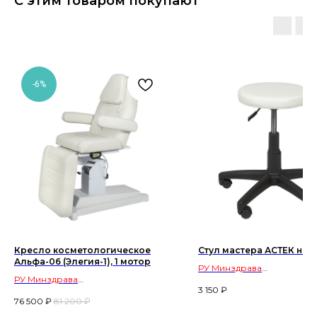
С этим товаром покупают
-6%
Кресло косметологическое
Стул мастера АСТЕК низ
Альфа-06 (Элегия-1), 1 мотор
РУ Минздрава
РУ Минздрава
оборудование для салон
3 150
₽
оборудование для салонов
красоты и косметологиче
76 500
₽
81 200
₽
красоты и косметологических
кабинетов