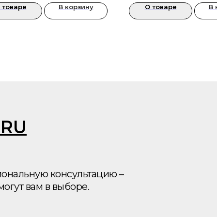
 товаре
В корзину
О товаре
В 
.RU
иональную консультацию –
гут вам в выборе.