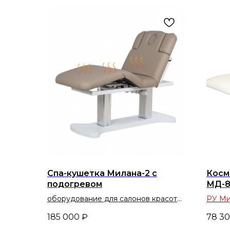
Спа-кушетка Милана-2 с
Косм
подогревом
МД-8
(эле
оборудование для салонов красоты
РУ Ми
и косметологических кабинетов
обору
185 000
₽
78 3
и кос