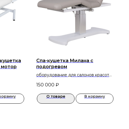
 кушетка
Спа-кушетка Милана с
1 мотор
подогревом
оборудование для салонов красоты
ов красоты
и косметологических кабинетов
150 000
₽
бинетов
корзину
О товаре
В корзину