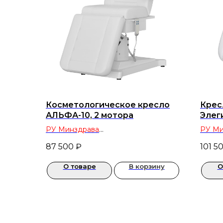
Косметологическое кресло
Крес
АЛЬФА-10, 2 мотора
Элеги
РУ Минздрава
РУ Ми
оборудование для салонов красоты
обору
87 500
₽
101 5
и косметологических кабинетов
и кос
О товаре
В корзину
О