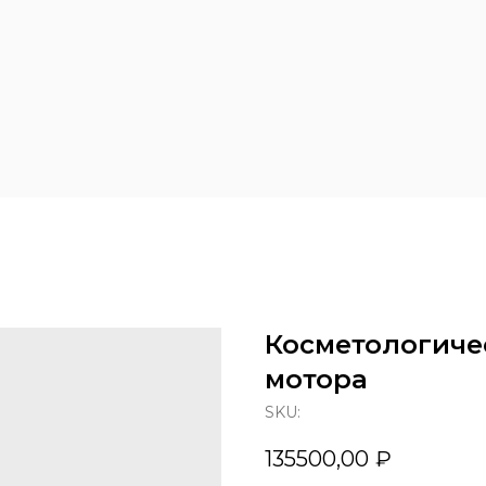
Скидки и
Доставка и
г
Продукция
акции
оплата
Напишите нам и и мы свяжемся с вами
Косметологичес
в ближайшее время
мотора
SKU:
135500,00
₽