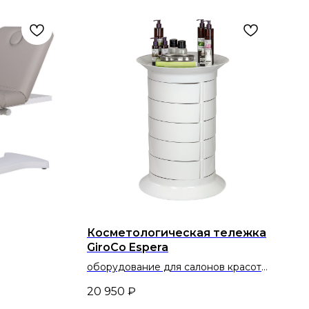
Косметологическая тележка
GiroCo Espera
ов красоты
оборудование для салонов красоты
бинетов
и косметологических кабинетов
20 950
₽