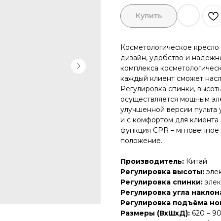
+7
Купить
Косметологическое кресло 
дизайн, удобство и надёжн
комплекса косметологическ
каждый клиент сможет насл
Регулировка спинки, высоты
осуществляется мощным эл
улучшенной версии пульта у
и с комфортом для клиента
Я ознакомлен с Политикой конфиденциальности
функция CPR – мгновенное 
положение.
ОТПРАВИТЬ
Производитель:
Китай
Регулировка высоты:
эле
Регулировка спинки:
эле
Регулировка угла наклон
Регулировка подъёма но
Размеры (ВхШхД):
620 – 9