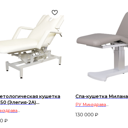
етологическая кушетка
Спа-кушетка Милана
50 (Элегия-2А)
РУ Минздрава
ктропривод, 2 мотора
нздрава
оборудование для салон
130 000
₽
дование для салонов красоты
и косметологических ка
00
₽
метологических кабинетов