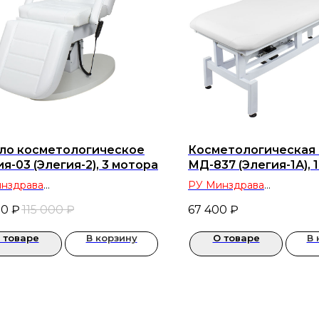
ло косметологическое
Косметологическая
я-03 (Элегия-2), 3 мотора
МД-837 (Элегия-1А), 
нздрава
РУ Минздрава
дование для салонов красоты
оборудование для салон
00
₽
115 000
₽
67 400
₽
метологических кабинетов
и косметологических ка
 товаре
В корзину
О товаре
В 