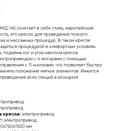
МД-145 сочетает в себе стиль, европейский
ость, это кресло для проведения полного
их и массажных процедур. В таком кресле
адиться процедурой в комфортных условиях.
, подъёма ног и угла наклона кресла
ектроприводом с 4 моторами с помощью
правления с 11 кнопками, что позволяет быстро
 менять положение мягких элементов. Имеется
приведение всех секций в исходное
ктропривод
ктропривод
а кресла:
электропривод
г:
электропривод
00х760х1920 мм