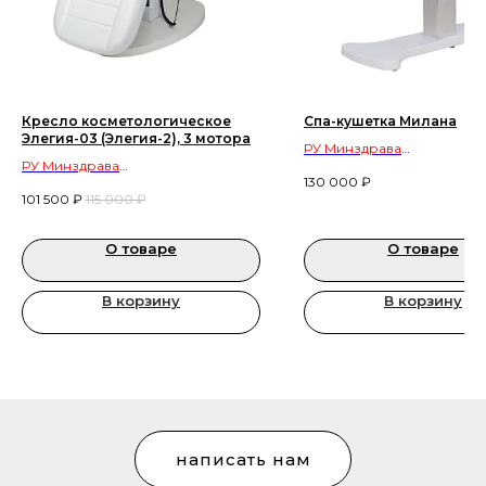
Кресло косметологическое
Спа-кушетка Милана
Элегия-03 (Элегия-2), 3 мотора
РУ Минздрава
РУ Минздрава
оборудование для салон
130 000
₽
оборудование для салонов
красоты и косметологиче
101 500
₽
115 000
₽
красоты и косметологических
кабинетов
кабинетов
О товаре
О товаре
В корзину
В корзину
написать нам