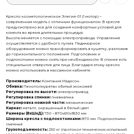
Кресло косметологическое Элегия-01 (1 мотор) –
современная модель с отличным функционалом. В кресле
предусмотрено все для создания комфортных условий для
клиента во время длительных процедур.
Высота меняется с помощью электропривода. Управление
осуществляется с удобного пульта. Педикюрное
оборудование можно трансформировать в кушетку, разложив
до горизонтального положения. Подголовник и
подлокотники можно снять при необходимости. В спинке есть
специальное отверстие для лица. Благодаря этому кресло
можно использовать в массажном кабинете.
Производитель:
Компания Мэдисон
Обивка:
Пенополиуретан обитый экокожей
Регулировка по высоте:
электропривод
Регулировка спинки:
пневматика
Регулировка ножной части:
механическая
Каркас:
металл, окрашенный в белый цвет
Размеры (ВхШхД):
730 – 870х610х1830 мм
Ширина кресла с подлокотниками:
870 мм. Подлокотники
съемные
Грузоподъемность:
250 кг (протокол технических испытаний