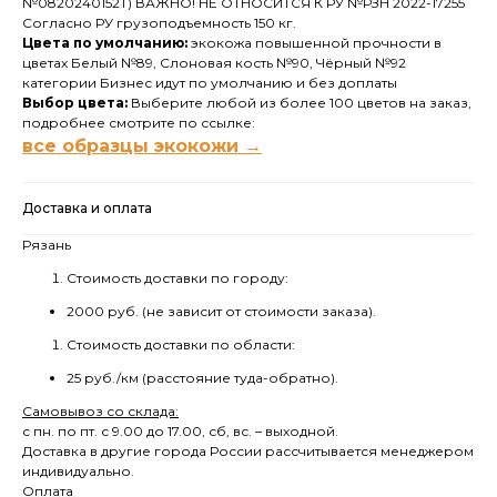
№0820240152Т) ВАЖНО! НЕ ОТНОСИТСЯ К РУ №РЗН 2022-17255
Согласно РУ грузоподъемность 150 кг.
Цвета по умолчанию:
экокожа повышенной прочности в
цветах Белый №89, Слоновая кость №90, Чёрный №92
категории Бизнес идут по умолчанию и без доплаты
Выбор цвета:
Выберите любой из более 100 цветов на заказ,
подробнее смотрите по ссылке:
все образцы экокожи →
Доставка и оплата
Рязань
Стоимость доставки по городу:
2000 руб. (не зависит от стоимости заказа).
Стоимость доставки по области:
25 руб./км (расстояние туда-обратно).
Самовывоз со склада:
с пн. по пт. с 9.00 до 17.00, сб, вс. – выходной.
Доставка в другие города России рассчитывается менеджером
индивидуально.
Оплата